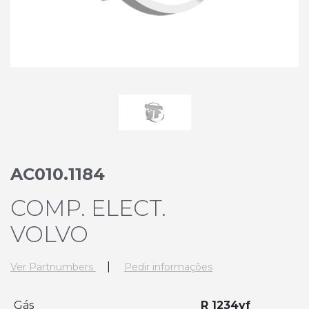
AC010.1184
COMP. ELECT.
VOLVO
|
Ver Partnumbers
Pedir informações
Gás
R 1234yf