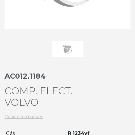
AC012.1184
COMP. ELECT.
VOLVO
Pedir informações
Gás
R 1234yf