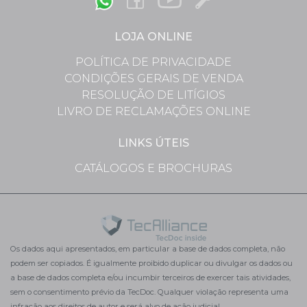
LOJA ONLINE
POLÍTICA DE PRIVACIDADE
CONDIÇÕES GERAIS DE VENDA
RESOLUÇÃO DE LITÍGIOS
LIVRO DE RECLAMAÇÕES ONLINE
LINKS ÚTEIS
CATÁLOGOS E BROCHURAS
Os dados aqui apresentados, em particular a base de dados completa, não
podem ser copiados. É igualmente proibido duplicar ou divulgar os dados ou
a base de dados completa e/ou incumbir terceiros de exercer tais atividades,
sem o consentimento prévio da TecDoc. Qualquer violação representa uma
infração aos direitos de autor e será alvo de ação judicial.