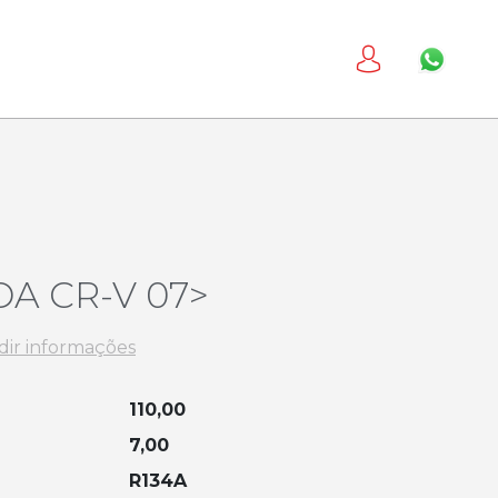
A CR-V 07>
dir informações
110,00
7,00
R134A