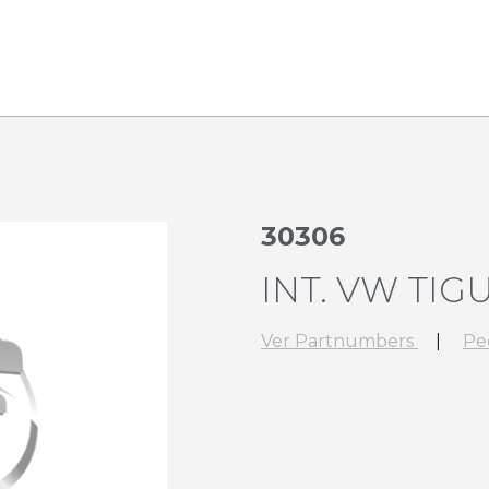
30306
INT. VW TIG
Ver Partnumbers
|
Pe