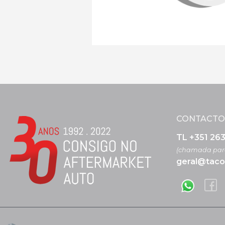
CONTACTO
TL +351 26
(chamada para
geral@taco