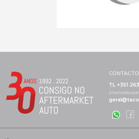
CONTACTO
TL +351 26
(chamada para
geral@taco