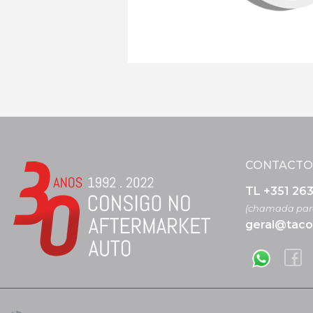
CONTACTO
TL +351 26
(chamada para
geral@taco