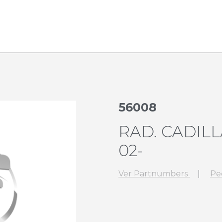
56008
RAD. CADILL
02-
Ver Partnumbers
|
Pe