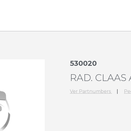
530020
RAD. CLAAS 
Ver Partnumbers
|
Pe