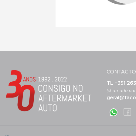
CONTACTO
TL +351 26
(chamada para
geral@taco