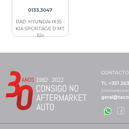
0133.3047
RAD. HYUNDAI IX35 -
KIA SPORTAGE D MT
10>
CONTACTO
TL +351 26
(chamada para
geral@taco