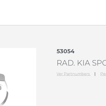
53054
RAD. KIA SP
Ver Partnumbers
|
Pe