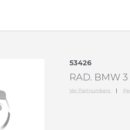
53426
RAD. BMW 3 1
Ver Partnumbers
|
Pe