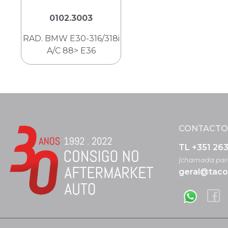
0102.3003
RAD. BMW E30-316/318i
A/C 88> E36
CONTACTO
TL +351 26
(chamada para
geral@taco